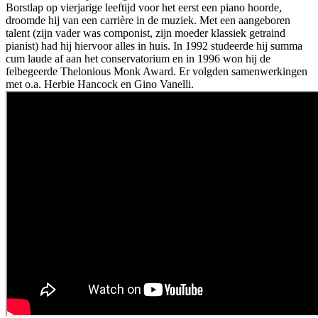
Borstlap op vierjarige leeftijd voor het eerst een piano hoorde,
droomde hij van een carrière in de muziek. Met een aangeboren
talent (zijn vader was componist, zijn moeder klassiek getraind
pianist) had hij hiervoor alles in huis. In 1992 studeerde hij summa
cum laude af aan het conservatorium en in 1996 won hij de
felbegeerde Thelonious Monk Award. Er volgden samenwerkingen
met o.a. Herbie Hancock en Gino Vanelli.