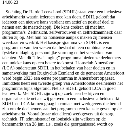
14.06.23
Stichting De Harde Leerschool (SDHL) staat voor een inclusieve
arbeidsmarkt waarin iedereen mee kan doen. SDHL gelooft dat
iedereen een nieuwe kans verdient om actief en positief deel te
nemen aan de maatschappij. Die kans creëren zij met hun
programma’s. Zelfinzicht, zelfvertrouwen en zelfredzaamheid: daar
sturen zij op. Met hun no-nonsense aanpak maken zij mensen
weerbaar en werkfit. Het basisprogramma van SDHL is een
programma van tien weken dat bestaat uit een combinatie van
fysieke uitdaging, persoonlijke vorming en het versterken van
talenten. Met dit “life-changing” programma bieden ze deelnemers
een unieke kans op een betere toekomst. Lionsclub Amersfoort
(LCA) ondersteunt SDHL in het behalen van haar doelen en in
samenwerking met Rugbyclub Eemland en de gemeente Amersfoort
werd begin 2023 een eerste programma in Amersfoort opgezet.
Inmiddels heeft een tweede groep van Amersfoortse deelnemers het
programma bijna afgerond. Net als SDHL gelooft LCA in goed
teamwork. Met SDHL zijn wij op zoek naar bedrijven en
organisaties die net als wij geloven in een inclusieve arbeidsmarkt.
SDHL en LCA komen graag in contact met werkgevers die bereid
zijn om de deelnemers aan het programma een kans te geven op de
arbeidsmarkt. Vooral (maar niet alleen) werkgevers uit de zorg,
techniek, IT, administratief en logistiek zijn welkom op de
banenmarkt van 28 juni a.s., zoals die georganiseerd wordt op