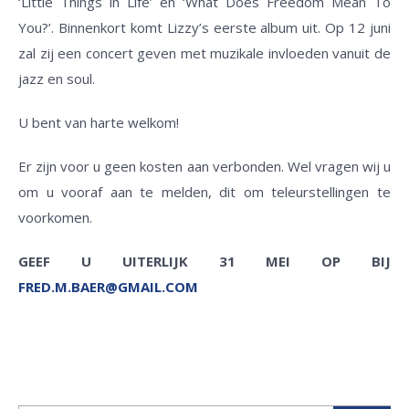
‘Little Things in Life’ en ‘What Does Freedom Mean To
You?’. Binnenkort komt Lizzy’s eerste album uit. Op 12 juni
zal zij een concert geven met muzikale invloeden vanuit de
jazz en soul.
U bent van harte welkom!
Er zijn voor u geen kosten aan verbonden. Wel vragen wij u
om u vooraf aan te melden, dit om teleurstellingen te
voorkomen.
GEEF U UITERLIJK 31 MEI OP BIJ
FRED.M.BAER@GMAIL.COM